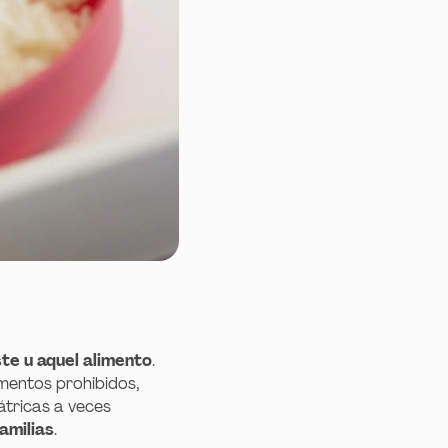
te u aquel alimento
.
mentos prohibidos,
átricas a veces
amilias
.