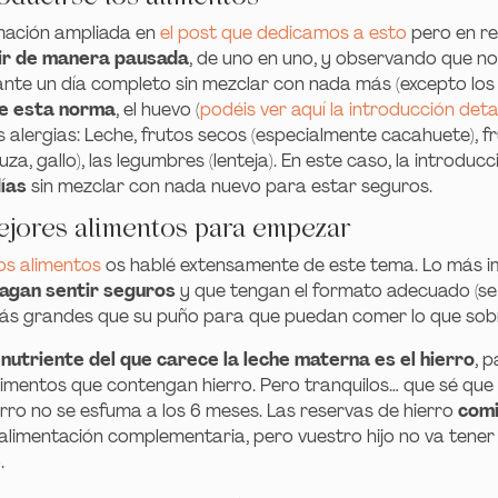
mación ampliada en
el post que dedicamos a esto
pero en r
cir de manera pausada
, de uno en uno, y observando que n
ante un día completo sin mezclar con nada más (excepto los
de esta norma
, el huevo (
podéis ver aquí la introducción deta
 alergias: Leche, frutos secos (especialmente cacahuete), fr
uza, gallo), las legumbres (lenteja). En este caso, la introduc
ías
sin mezclar con nada nuevo para estar seguros.
ejores alimentos para empezar
os alimentos
os hablé extensamente de este tema. Lo más 
hagan sentir seguros
y que tengan el formato adecuado (s
más grandes que su puño para que puedan comer lo que sobr
 nutriente del que carece la leche materna es el hierro
, 
limentos que contengan hierro. Pero tranquilos… que sé que
ro no se esfuma a los 6 meses. Las reservas de hierro
comi
 alimentación complementaria, pero vuestro hijo no va ten
.