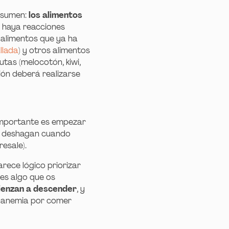
esumen:
los alimentos
o haya reacciones
 alimentos que ya ha
llada
) y otros alimentos
utas (melocotón, kiwi,
ción deberá realizarse
importante es empezar
e deshagan cuando
esale).
parece lógico priorizar
 es algo que os
enzan a descender
, y
er anemia por comer