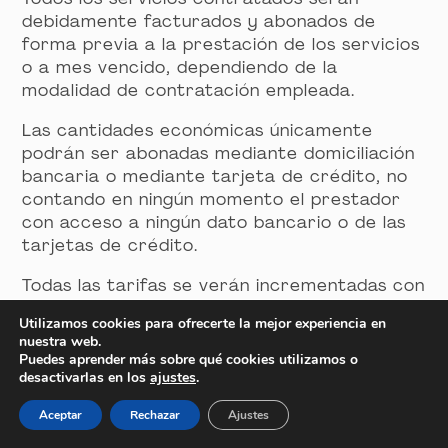
debidamente facturados y abonados de
forma previa a la prestación de los servicios
o a mes vencido, dependiendo de la
modalidad de contratación empleada.
Las cantidades económicas únicamente
podrán ser abonadas mediante domiciliación
bancaria o mediante tarjeta de crédito, no
contando en ningún momento el prestador
con acceso a ningún dato bancario o de las
tarjetas de crédito.
Todas las tarifas se verán incrementadas con
el importe correspondiente a los impuestos
Utilizamos cookies para ofrecerte la mejor experiencia en
vigentes en la fecha de emisión de la
nuestra web.
factura, quedando debidamente reflejados
Puedes aprender más sobre qué cookies utilizamos o
en el resumen de cada compra.
desactivarlas en los
ajustes
.
Aceptar
Rechazar
Ajustes