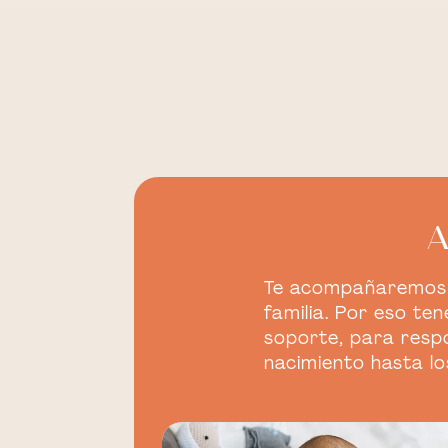
A
Te acompañaremos p
familia. Por eso t
soporte, para respo
nacimiento hasta lo