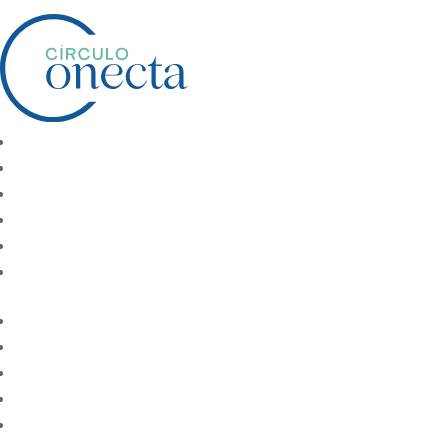
Inicio
/ 6-12 meses
6-12 meses
No se han encontrado productos que coi
Seguir
Seguir