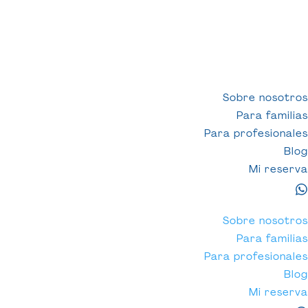
Sobre nosotros
Para familias
Para profesionales
Blog
Mi reserva
Sobre nosotros
Para familias
Para profesionales
Email:
hola@circuloconecta.com
Blog
Teléfono:
910 340 6946
Mi reserva
Whatsapp:
+34 623 05 26 03