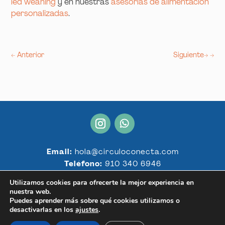
led weaning
y en nuestras
asesorías de alimentación
personalizadas
.
←
Anterior
Siguiente
→
Email:
hola@circuloconecta.com
Teléfono:
910 340 6946
Whatsapp:
+34 623 05 26 03
Utilizamos cookies para ofrecerte la mejor experiencia en
nuestra web.
Puedes aprender más sobre qué cookies utilizamos o
© 2025 Círculo Conecta. Todos los derechos reservados.
desactivarlas en los
ajustes
.
Aviso legal.
Condiciones generales.