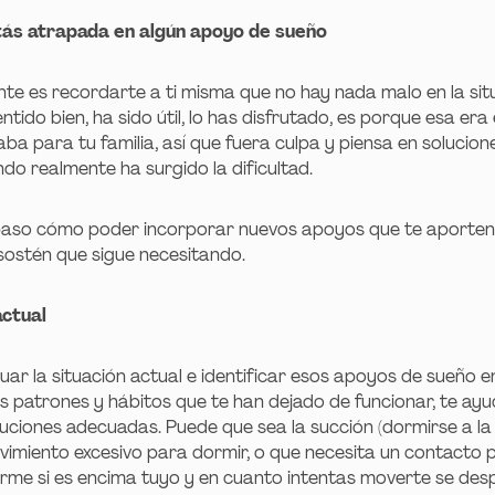
stás atrapada en algún apoyo de sueño
te es recordarte a ti misma que no hay nada malo en la situ
tido bien, ha sido útil, lo has disfrutado, es porque esa er
ba para tu familia, así que fuera culpa y piensa en solucio
o realmente ha surgido la dificultad.
aso cómo poder incorporar nuevos apoyos que te aporten 
 sostén que sigue necesitando.
actual
uar la situación actual e identificar esos apoyos de sueño e
 los patrones y hábitos que te han dejado de funcionar, te a
luciones adecuadas. Puede que sea la succión (dormirse a la 
vimiento excesivo para dormir, o que necesita un contacto p
me si es encima tuyo y en cuanto intentas moverte se desp