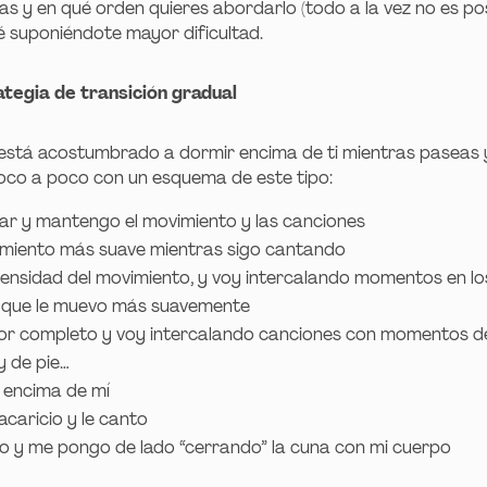
as y en qué orden quieres abordarlo (todo a la vez no es pos
 suponiéndote mayor dificultad.
tegia de transición gradual
jo está acostumbrado a dormir encima de ti mientras paseas y
oco a poco con un esquema de este tipo:
ar y mantengo el movimiento y las canciones
miento más suave mientras sigo cantando
ntensidad del movimiento, y voy intercalando momentos en l
os que le muevo más suavemente
or completo y voy intercalando canciones con momentos d
y de pie…
 encima de mí
acaricio y le canto
ho y me pongo de lado “cerrando” la cuna con mi cuerpo