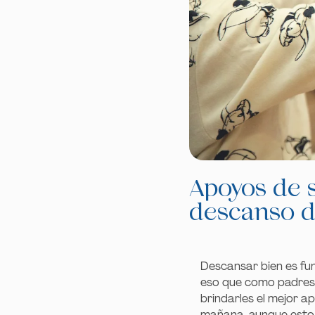
Apoyos de s
descanso de
Descansar bien es fun
eso que como padres,
brindarles el mejor
mañana, aunque esto