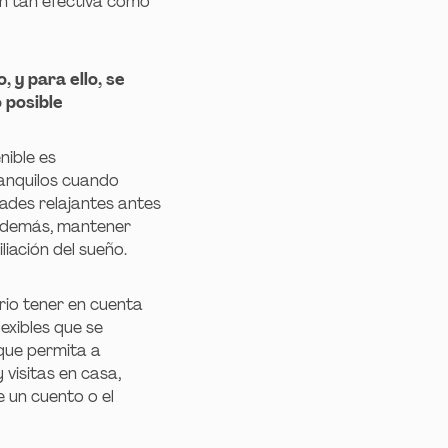
ón tan efectiva como
, y para ello, se
 posible
nible es
ranquilos cuando
dades relajantes antes
 Además, mantener
liación del sueño.
rio tener en cuenta
exibles que se
 que permita a
 visitas en casa,
 un cuento o el