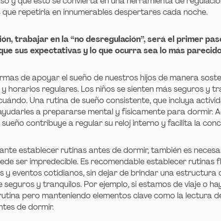
nso y que esto se convierta en una herramienta de regulaci
es que repetirla en innumerables despertares cada noche.
n, trabajar en la “no desregulación”, será el primer paso
que sus expectativas y lo que ocurra sea lo más parecido
rmas de apoyar el sueño de nuestros hijos de manera soste
 y horarios regulares. Los niños se sienten más seguros y t
uándo. Una rutina de sueño consistente, que incluya activi
ayudarles a prepararse mental y físicamente para dormir.
sueño contribuye a regular su reloj interno y facilita la conci
tante establecer rutinas antes de dormir, también es necesa
puede ser impredecible. Es recomendable establecer rutinas fl
 y eventos cotidianos, sin dejar de brindar una estructura
e seguros y tranquilos. Por ejemplo, si estamos de viaje o hay
utina pero manteniendo elementos clave como la lectura de
tes de dormir.