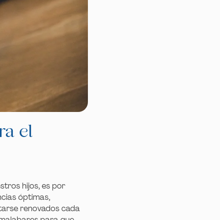
ra el
tros hijos, es por
cias óptimas,
tarse renovados cada
malabares para que,