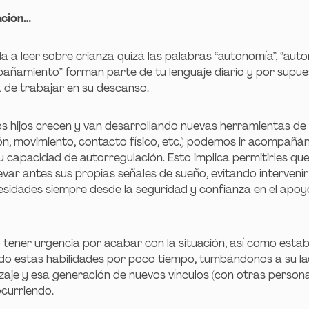
ación…
 a leer sobre crianza quizá las palabras “autonomía”, “autor
pañamiento” forman parte de tu lenguaje diario y por supu
 de trabajar en su descanso.
s hijos crecen y van desarrollando nuevas herramientas de
ón, movimiento, contacto físico, etc.) podemos ir acompañá
 capacidad de autorregulación. Esto implica permitirles qu
evar antes sus propias señales de sueño, evitando intervenir
esidades siempre desde la seguridad y confianza en el apoy
o tener urgencia por acabar con la situación, así como estab
do estas habilidades por poco tiempo, tumbándonos a su l
zaje y esa generación de nuevos vínculos (con otras person
ocurriendo.