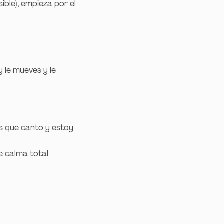
ible), empieza por el
 le mueves y le
os que canto y estoy
e calma total