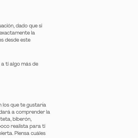
ación, dado que si
a exactamente la
nes desde este
a ti algo más de
n los que te gustaría
yudará a comprender la
teta, biberón,
oco realista para ti
ierta. Piensa cuáles